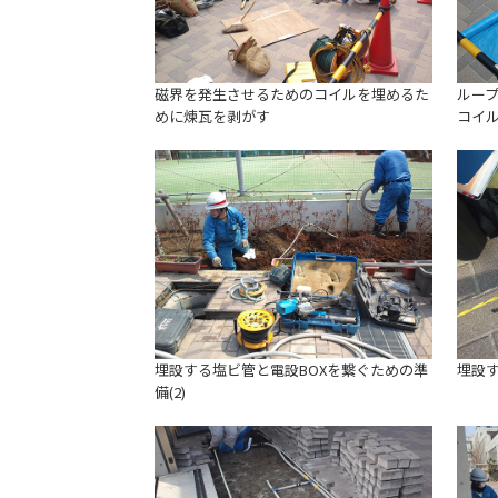
磁界を発生させるためのコイルを埋めるた
ルー
めに煉瓦を剥がす
コイ
埋設する塩ビ管と電設BOXを繋ぐための準
埋設
備(2)