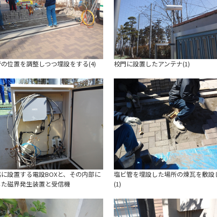
の位置を調整しつつ埋設をする(4)
校門に設置したアンテナ(1)
に設置する電設BOXと、その内部に
塩ビ管を埋設した場所の煉瓦を敷設
した磁界発生装置と受信機
(1)