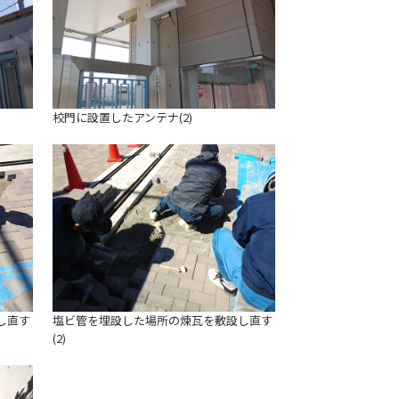
校門に設置したアンテナ(2)
し直す
塩ビ管を埋設した場所の煉瓦を敷設し直す
(2)