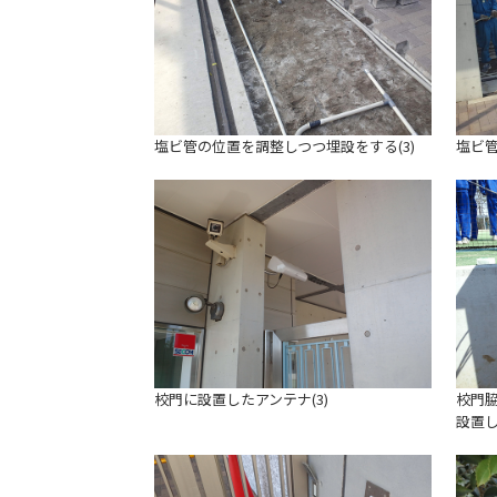
塩ビ管の位置を調整しつつ埋設をする(3)
塩ビ管
校門に設置したアンテナ(3)
校門脇
設置