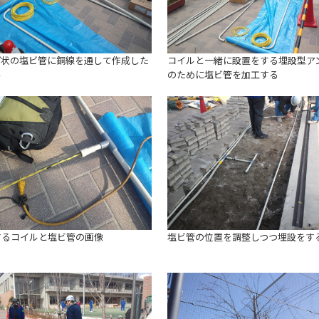
プ状の塩ビ管に銅線を通して作成した
コイルと一緒に設置をする埋設型ア
ル
のために塩ビ管を加工する
するコイルと塩ビ管の画像
塩ビ管の位置を調整しつつ埋設をする(